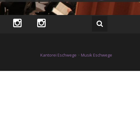
Kantorei Eschwege
>
Musik Eschwege