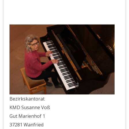
e
g
e
Bezirkskantorat
KMD Susanne Voß
Gut Marienhof 1
37281 Wanfried