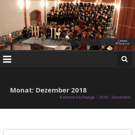
Zum
Inhalt
springen
K
a
n
t
o
r
e
Monat:
Dezember 2018
i
E
Kantorei Eschwege
>
2018
>
Dezember
s
c
h
w