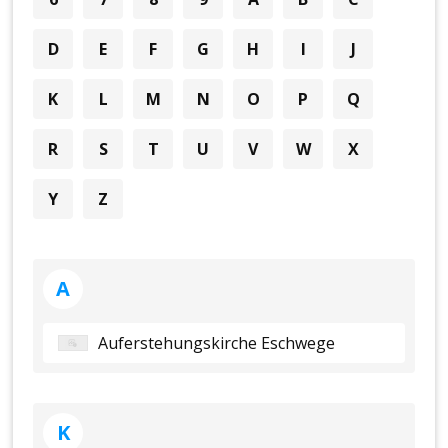
D
E
F
G
H
I
J
K
L
M
N
O
P
Q
R
S
T
U
V
W
X
Y
Z
A
Auferstehungskirche Eschwege
K