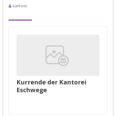
e
g
Kantorei
e
Kurrende der Kantorei
Eschwege