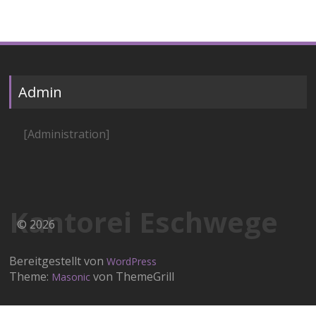
Admin
[Administration]
Kantorei Eschwege
© 2026
Bereitgestellt von
WordPress
Theme:
von ThemeGrill
Masonic