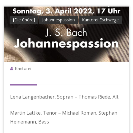
e
g
e
[Die Chöre]
Johannespassion
Kantorei Eschwege
Kantorei
Lena Langenbacher, Sopran – Thomas Riede, Alt
Martin Lattke, Tenor – Michael Roman, Stephan
Heinemann, Bass