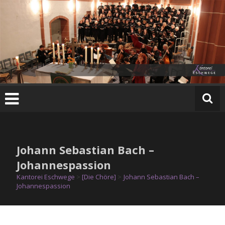
Zum
Inhalt
springen
K
a
n
t
o
r
e
Johann Sebastian Bach –
i
E
Johannespassion
s
Kantorei Eschwege
>
[Die Chöre]
>
Johann Sebastian Bach –
c
Johannespassion
h
w