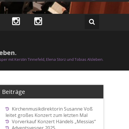
leben.
per mit Kerstin Tinnefeld, Elena Storz und Tobias Alsleben.
Beiträge
Kirchenmusikdirektorin Susanne Voß
leitet großes Konzert zum letzten Mal
Vorverkauf Konzert Händels „Messias“
Adventsvesper 2025