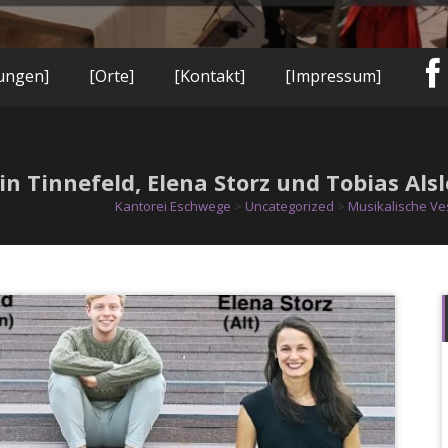
tungen]
[Orte]
[Kontakt]
[Impressum]
n Tinnefeld, Elena Storz und Tobias Als
Kantorei Eschwege
>
Uncategorized
>
Musikalische Ves