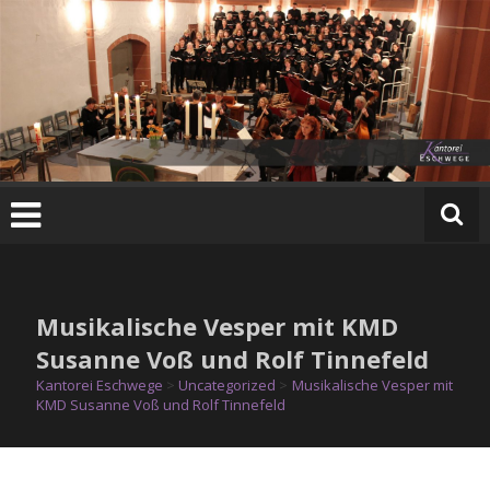
Zum
Inhalt
springen
K
a
n
t
o
r
e
Musikalische Vesper mit KMD
i
E
Susanne Voß und Rolf Tinnefeld
s
Kantorei Eschwege
>
Uncategorized
>
Musikalische Vesper mit
c
KMD Susanne Voß und Rolf Tinnefeld
h
w