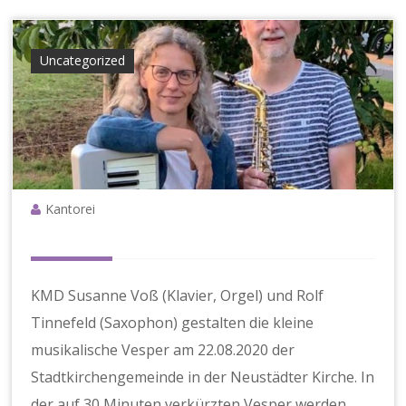
e
g
e
Uncategorized
Kantorei
KMD Susanne Voß (Klavier, Orgel) und Rolf
Tinnefeld (Saxophon) gestalten die kleine
musikalische Vesper am 22.08.2020 der
Stadtkirchengemeinde in der Neustädter Kirche. In
der auf 30 Minuten verkürzten Vesper werden