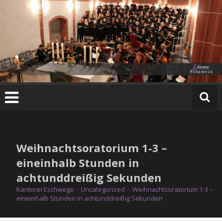
Zum
Inhalt
springen
K
a
n
t
o
r
e
Weihnachtsoratorium 1-3 –
i
E
eineinhalb Stunden in
s
achtunddreißig Sekunden
c
Kantorei Eschwege
>
Uncategorized
>
Weihnachtsoratorium 1-3 –
h
eineinhalb Stunden in achtunddreißig Sekunden
w