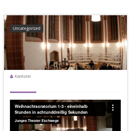
e
g
e
Uncategorized
Kantorei