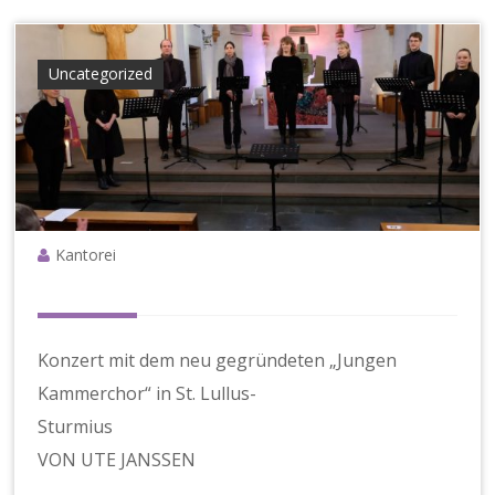
e
g
e
Uncategorized
Kantorei
Konzert mit dem neu gegründeten „Jungen
Kammerchor“ in St. Lullus-
Sturmius
VON UTE JANSSEN